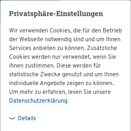
Menü
Privatsphäre-Einstellungen
Wir verwenden Cookies, die für den Betrieb
der Webseite notwendig sind und um Ihnen
Services anbieten zu können. Zusätzliche
Cookies werden nur verwendet, wenn Sie
Ser­vice
ihnen zustimmen. Diese werden für
Ver­wal­tung & Bür­ger­ser­vice
statistische Zwecke genutzt und um Ihnen
individuelle Angebote zeigen zu können.
Le­bens­la­gen A-Z
Ge­burt
Um mehr zu erfahren, lesen Sie unsere
Datenschutzerklärung
.
Ge­burt
Details