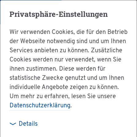
Menü
Privatsphäre-Einstellungen
Wir verwenden Cookies, die für den Betrieb
der Webseite notwendig sind und um Ihnen
Services anbieten zu können. Zusätzliche
Cookies werden nur verwendet, wenn Sie
Ser­vice
ihnen zustimmen. Diese werden für
Ver­wal­tung & Bür­ger­ser­vice
statistische Zwecke genutzt und um Ihnen
individuelle Angebote zeigen zu können.
Dienst­leis­tun­gen A-Z
Um mehr zu erfahren, lesen Sie unsere
Früh­för­de­rung für Kin­der im Vor­schul­al­ter
Datenschutzerklärung
.
wahr­neh­men
Details