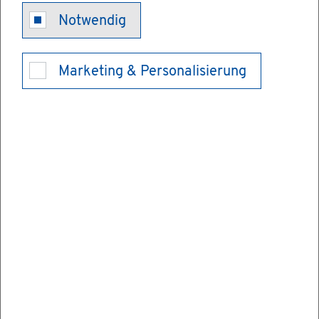
Früh­för­de­rung
Notwendig
für Kin­der im
Marketing & Personalisierung
Vor­schul­al­ter
wahr­neh­men
Die Früh­för­de­rung ist ein Un­ter­stüt­zungs­
an­ge­bot für Kin­der mit einer Ent­wick­lungs­
stö­rung, mit dro­hen­der oder be­stehen­der
Be­hin­de­rung.