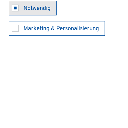
Notwendig
Ent­de­cken
Marketing & Personalisierung
Das ist Bi­sin­gen
Orts­tei­le
Wes­sin­gen
Son­nen­ver­wöhn­ter Ort mit
lan­ger Ge­schich­te
786 erst­mals ur­kund­lich er­wähnt, zählt Wes­
sin­gen zu­sam­men mit Bi­sin­gen zu den äl­tes­ten
Sied­lun­gen in Ho­hen­zol­lern. Die Grün­dung