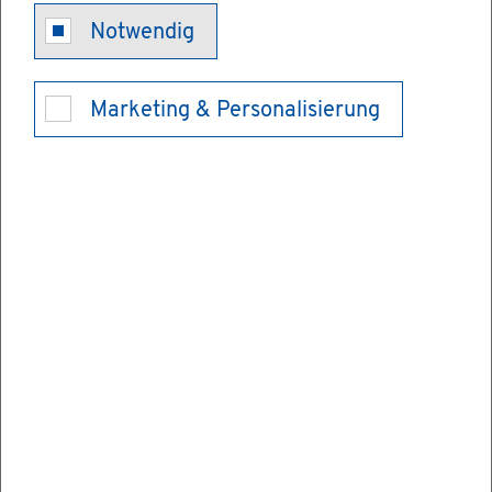
Notwendig
Ser­vice
Marketing & Personalisierung
Ver­wal­tung & Bür­ger­ser­vice
Haus­halts­plan
Haus­halts­plan
Am 24.02.2026 wurde gemäß § 81 Abs. 1 der
Ge­mein­de­ord­nung für Baden-Würt­tem­berg die
Haus­halts­sat­zung und der Haus­halts­plan für
das Jahr 2026 im Ge­mein­de­rat Bi­sin­gen be­ra­