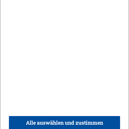
Maute Areal
Orts­recht
In­halt
Im­pres­sum
Da­ten­schutz
Kon­takt & Öff­nungs­zei­ten
Bar­rie­re­frei­heit
Alle auswählen und zustimmen
© 2026 Ge­mein­de Bi­sin­gen,