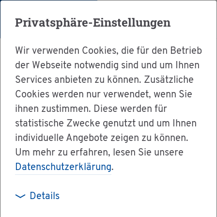
Menü
Privatsphäre-Einstellungen
Wir verwenden Cookies, die für den Betrieb
der Webseite notwendig sind und um Ihnen
Services anbieten zu können. Zusätzliche
Cookies werden nur verwendet, wenn Sie
Ser­vice
ihnen zustimmen. Diese werden für
Ver­wal­tung & Bür­ger­ser­vice
statistische Zwecke genutzt und um Ihnen
individuelle Angebote zeigen zu können.
Dienst­leis­tun­gen A-Z
Um mehr zu erfahren, lesen Sie unsere
Be­schäf­ti­gung einer schwan­ge­ren oder stil­len­
Datenschutzerklärung
.
den Frau mel­den
Details