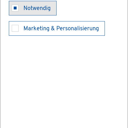
Be­schäf­ti­gung
Notwendig
einer schwan­
Marketing & Personalisierung
ge­ren oder
stil­len­den
Frau mel­den
Als Ar­beit­ge­ber müs­sen Sie das zu­stän­di­ge
Re­gie­rungs­prä­si­di­um be­nach­rich­ti­gen,