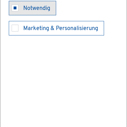
Un­ter­halts­vor­
Notwendig
schuss be­an­
Marketing & Personalisierung
tra­gen
Für Kin­der von Al­lein­er­zie­hen­den be­steht
ge­ge­ben­falls An­spruch auf einen staat­li­
chen Un­ter­halts­vor­schuss. Dies ist dann
der Fall, wenn der an­de­re El­tern­teil nicht
oder nur teil­wei­se oder nicht re­gel­mä­ßig
Un­ter­halt in Höhe des Un­ter­halts­vor­schus­
ses zahlt.