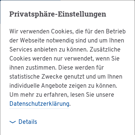
Menü
Privatsphäre-Einstellungen
Wir verwenden Cookies, die für den Betrieb
der Webseite notwendig sind und um Ihnen
Services anbieten zu können. Zusätzliche
Cookies werden nur verwendet, wenn Sie
Ser­vice
ihnen zustimmen. Diese werden für
Ver­wal­tung & Bür­ger­ser­vice
statistische Zwecke genutzt und um Ihnen
individuelle Angebote zeigen zu können.
Dienst­leis­tun­gen A-Z
Um mehr zu erfahren, lesen Sie unsere
Rei­se­pass - erst­ma­lig für das Kind be­an­tra­gen
Datenschutzerklärung
.
Details