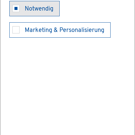
Rei­se­pass -
Notwendig
erst­ma­lig für
Marketing & Personalisierung
das Kind be­
an­tra­gen
Für Aus­lands­rei­sen be­nö­ti­gen Kin­der ein
Aus­weis­do­ku­ment. Dafür kom­men bei Kin­
dern mit deut­scher Staats­an­ge­hö­rig­keit
ver­schie­de­ne Mög­lich­kei­ten in Be­tracht. Je
nach Rei­se­ziel sind das: