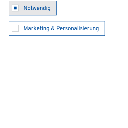
Sor­ge­er­klä­
Notwendig
run­gen ab­ge­
Marketing & Personalisierung
ben
Sind El­tern bei der Ge­burt eines Kin­des
nicht mit­ein­an­der ver­hei­ra­tet, hat die Mut­
ter das al­lei­ni­ge Sor­ge­recht.
Soll die el­ter­li­che Sorge bei­den El­tern­tei­len
ge­mein­sam zu­ste­hen, müs­sen sie er­klä­ren,
dass sie die Sorge ge­mein­sam über­neh­men