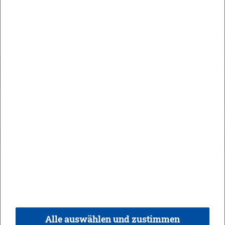
Maute Areal
Orts­recht
In­halt
Im­pres­sum
Da­ten­schutz
Kon­takt & Öff­nungs­zei­ten
Bar­rie­re­frei­heit
Alle auswählen und zustimmen