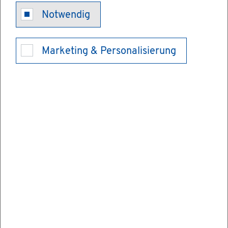
Stu­di­en­platz
Notwendig
als aus­län­di­
Marketing & Personalisierung
scher Stu­die­
ren­der - sich
be­wer­ben
Sie be­sit­zen eine aus­län­di­sche Staats­an­ge­
hö­rig­keit oder sind staa­ten­los und möch­ten