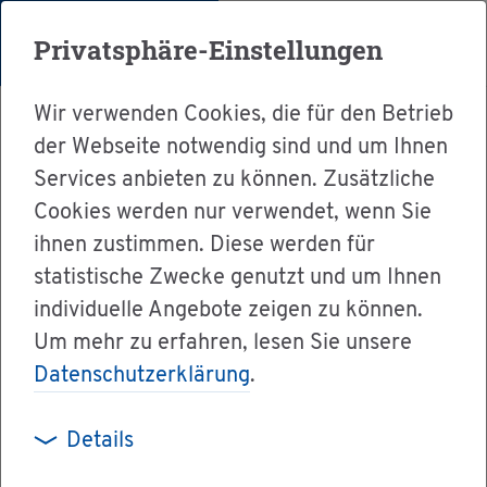
Menü
Privatsphäre-Einstellungen
Wir verwenden Cookies, die für den Betrieb
der Webseite notwendig sind und um Ihnen
Services anbieten zu können. Zusätzliche
Cookies werden nur verwendet, wenn Sie
Ser­vice
ihnen zustimmen. Diese werden für
Ver­wal­tung & Bür­ger­ser­vice
statistische Zwecke genutzt und um Ihnen
individuelle Angebote zeigen zu können.
Dienst­leis­tun­gen A-Z
Um mehr zu erfahren, lesen Sie unsere
Stu­di­en­platz als aus­län­di­scher Stu­die­ren­der -
Datenschutzerklärung
.
sich be­wer­ben
Details