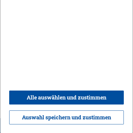
Tel.: 07171-983-0
Fax: 07171-983-212
info@​ph-​gmuend.​de
In­for­ma­tio­nen & Öff­nungs­zei­ten
Päd­ago­gi­sche Hoch­schu­le Wein­gar­ten
Kirch­platz 2
88250 Wein­gar­ten
Tel.: 0751-501-0
Fax: 0751-501-8200
post­stel­le@​ph-​weingarten.​de
Alle auswählen und zustimmen
In­for­ma­tio­nen & Öff­nungs­zei­ten
Pop­aka­de­mie Baden-Würt­tem­berg GmbH
Auswahl speichern und zustimmen
Ha­fen­stras­se 33