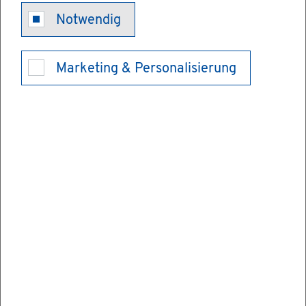
Hoch­schu­le
Notwendig
Karls­ru­he -
Marketing & Personalisierung
Tech­nik und
Wirt­schaft
Das Zen­trum für Kom­mu­ni­ka­ti­ons­tech­nik
und Da­ten­ver­ar­bei­tung
Die 23 staat­li­chen Fach­hoch­schu­len in
Baden-Würt­tem­berg bil­den ein dich­tes