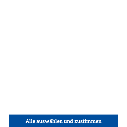
Maute Areal
Orts­recht
In­halt
Im­pres­sum
Da­ten­schutz
Kon­takt & Öff­nungs­zei­ten
Bar­rie­re­frei­heit
Alle auswählen und zustimmen
© 2026 Ge­mein­de Bi­sin­gen,