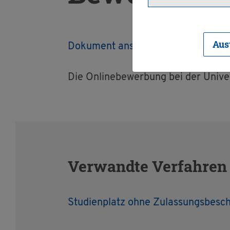
Aus
Do­ku­ment an­se­hen/her­un­ter­la­den
Die On­line­be­wer­bung bei der Uni­ver
Ver­wand­te Ver­fah­ren
Stu­di­en­platz ohne Zu­las­sungs­be­s