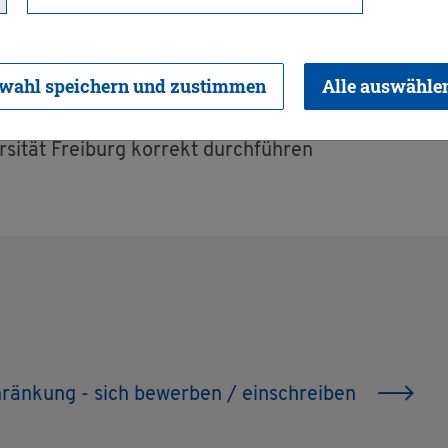
wahl speichern und zustimmen
Alle auswähle
­si­tät Frei­burg kor­rekt durch­füh­ren
chrän­kung - sich be­wer­ben / ein­schrei­ben