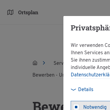
Orts­plan
Privatsphä
Wir verwenden Coo
Ihnen Services an
Sie ihnen zustimm
Ser­vice
Ver­wal­tun
individuelle Ange
Datenschutzerklä
Be­wer­ben - Uni­ver­si­tät Frei­burg
Details
Be­wer­ben - 
Notwendig