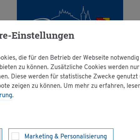
re-Einstellungen
kies, die für den Betrieb der Webseite notwendig
bieten zu können. Zusätzliche Cookies werden nu
en. Diese werden für statistische Zwecke genutzt
g & Bür­ger­ser­vice
Down­loads & For­mu­la­re
bote zeigen zu können. Um mehr zu erfahren, lese
rung
.
Uni­ver­si­tät Frei­
Marketing & Personalisierung