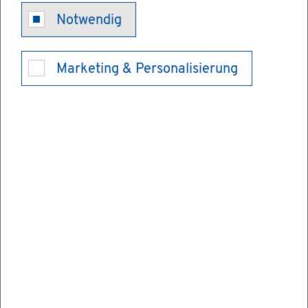
In­te­grier­tes
Notwendig
Aus­lands­stu­
Marketing & Personalisierung
di­um be­an­tra­
gen
Bei ei­ni­gen Stu­di­en­gän­gen ist ein Aus­
lands­auf­ent­halt Be­stand­teil des Stu­di­ums.
Mög­lich sind bei­spiels­wei­se fol­gen­de Fälle:
Durch die Stu­di­en- und Prü­fungs­ord­nung