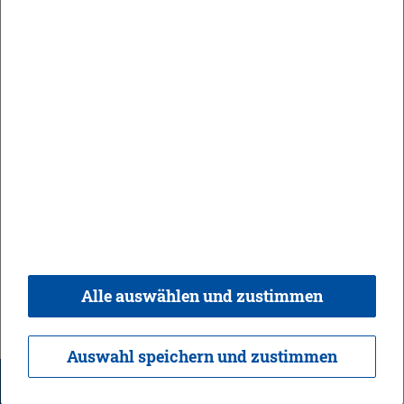
Ma­ri­en­stra­ße 20
89518 Hei­den­heim
Tel.: 07321-2722-0
Fax: 07321-2722-119
info@​dhbw-​heidenheim.​de
In­for­ma­tio­nen & Öff­nungs­zei­ten
Stu­di­en­aka­de­mie Karls­ru­he
Erz­ber­ger­stra­ße 121
76133 Karls­ru­he
Tel.: 0721-9735-5
Alle auswählen und zustimmen
Fax: 0721-9735-600
info@​dhbw-​karlsruhe.​de
Auswahl speichern und zustimmen
In­for­ma­tio­nen & Öff­nungs­zei­ten