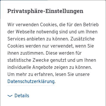
Menü
Privatsphäre-Einstellungen
Wir verwenden Cookies, die für den Betrieb
der Webseite notwendig sind und um Ihnen
Services anbieten zu können. Zusätzliche
Cookies werden nur verwendet, wenn Sie
Ser­vice
ihnen zustimmen. Diese werden für
Ver­wal­tung & Bür­ger­ser­vice
statistische Zwecke genutzt und um Ihnen
individuelle Angebote zeigen zu können.
Dienst­leis­tun­gen A-Z
Um mehr zu erfahren, lesen Sie unsere
In­te­grier­tes Aus­lands­stu­di­um be­an­tra­gen
Datenschutzerklärung
.
Details