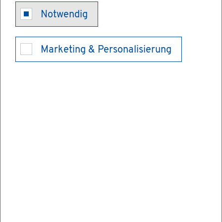
Staat­li­che
Notwendig
Hoch­schu­le
Marketing & Personalisierung
für Musik und
Dar­stel­len­de
Kunst Stutt­
gart