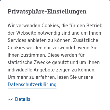
Menü
Privatsphäre-Einstellungen
Wir verwenden Cookies, die für den Betrieb
der Webseite notwendig sind und um Ihnen
Services anbieten zu können. Zusätzliche
Cookies werden nur verwendet, wenn Sie
Ser­vice
ihnen zustimmen. Diese werden für
Ver­wal­tung & Bür­ger­ser­vice
statistische Zwecke genutzt und um Ihnen
individuelle Angebote zeigen zu können.
Ämter A-Z
Um mehr zu erfahren, lesen Sie unsere
Staat­li­che Hoch­schu­le für Musik und Dar­stel­
Datenschutzerklärung
.
len­de Kunst Stutt­gart
Details