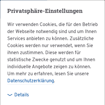
Menü
Privatsphäre-Einstellungen
Wir verwenden Cookies, die für den Betrieb
der Webseite notwendig sind und um Ihnen
Services anbieten zu können. Zusätzliche
Cookies werden nur verwendet, wenn Sie
Ser­vice
ihnen zustimmen. Diese werden für
Ver­wal­tung & Bür­ger­ser­vice
statistische Zwecke genutzt und um Ihnen
individuelle Angebote zeigen zu können.
Le­bens­la­gen A-Z
Stu­di­um
Um mehr zu erfahren, lesen Sie unsere
Datenschutzerklärung
.
Stu­di­um
Details