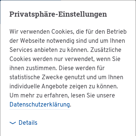
Menü
Privatsphäre-Einstellungen
Wir verwenden Cookies, die für den Betrieb
der Webseite notwendig sind und um Ihnen
Services anbieten zu können. Zusätzliche
Cookies werden nur verwendet, wenn Sie
Ser­vice
ihnen zustimmen. Diese werden für
Ver­wal­tung & Bür­ger­ser­vice
statistische Zwecke genutzt und um Ihnen
individuelle Angebote zeigen zu können.
Dienst­leis­tun­gen A-Z
Um mehr zu erfahren, lesen Sie unsere
Aus­län­di­sche Hoch­schul­zu­gangs­be­rech­ti­gung
Datenschutzerklärung
.
- An­er­ken­nung be­an­tra­gen
Details