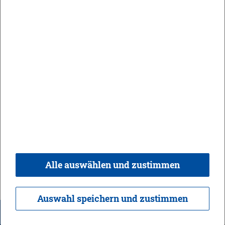
In­for­ma­tio­nen & Öff­nungs­zei­ten
Zen­tra­le Aus­lands­ko­or­di­na­ti­ons­stel­le
Fried­rich­stra­ße 14
70174 Stutt­gart
Tel.: 0711-320 660-0
Fax: 0711-320 660-66
ias@​dhbw.​de
In­for­ma­tio­nen & Öff­nungs­zei­ten
Alle auswählen und zustimmen
Zur Über­sicht
Auswahl speichern und zustimmen