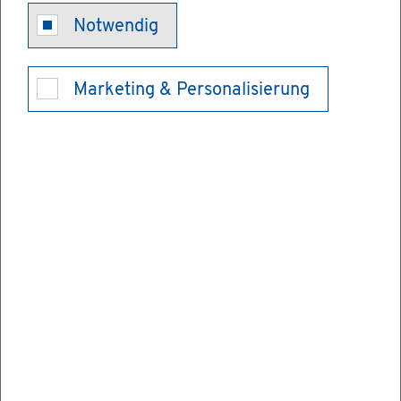
Aus­län­di­sche
Notwendig
Hoch­schul­zu­
Marketing & Personalisierung
gangs­be­rech­
ti­gung - An­er­
ken­nung be­
an­tra­gen