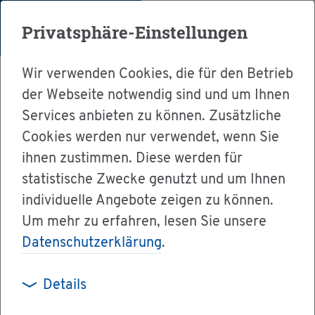
Menü
Privatsphäre-Einstellungen
Wir verwenden Cookies, die für den Betrieb
der Webseite notwendig sind und um Ihnen
Services anbieten zu können. Zusätzliche
Cookies werden nur verwendet, wenn Sie
Ser­vice
ihnen zustimmen. Diese werden für
Ver­wal­tung & Bür­ger­ser­vice
statistische Zwecke genutzt und um Ihnen
individuelle Angebote zeigen zu können.
Le­bens­la­gen A-Z
Zu­wan­de­rung
Um mehr zu erfahren, lesen Sie unsere
Datenschutzerklärung
.
Zu­wan­de­rung
Details