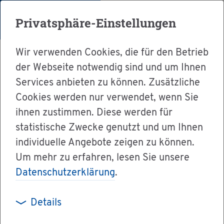
Menü
Privatsphäre-Einstellungen
Wir verwenden Cookies, die für den Betrieb
der Webseite notwendig sind und um Ihnen
Services anbieten zu können. Zusätzliche
Cookies werden nur verwendet, wenn Sie
Ser­vice
ihnen zustimmen. Diese werden für
Ver­wal­tung & Bür­ger­ser­vice
statistische Zwecke genutzt und um Ihnen
individuelle Angebote zeigen zu können.
Dienst­leis­tun­gen A-Z
Um mehr zu erfahren, lesen Sie unsere
Tech­ni­scher As­sis­tent in der Me­di­zin mit aus­
Datenschutzerklärung
.
län­di­scher Be­rufs­aus­bil­dung – Er­laub­nis zur
Füh­rung der Be­rufs­be­zeich­nung be­an­tra­gen
Details