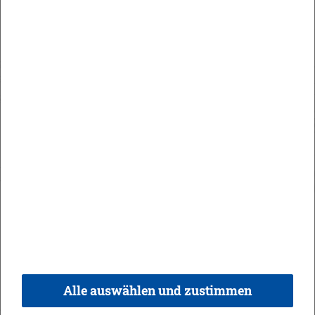
Maute Areal
Orts­recht
In­halt
Im­pres­sum
Da­ten­schutz
Kon­takt & Öff­nungs­zei­ten
Bar­rie­re­frei­heit
Alle auswählen und zustimmen
© 2026 Ge­mein­de Bi­sin­gen,
Rea­li­sie­rung:
weber.​digital