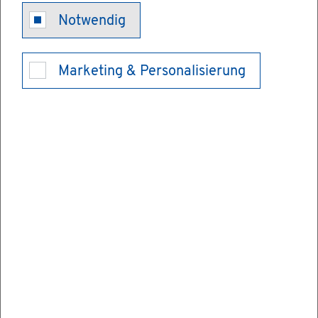
Notwendig
Tech­ni­scher
Marketing & Personalisierung
As­sis­tent in
der Me­di­zin
mit aus­län­di­
scher Be­rufs­
aus­bil­dung –
Er­laub­nis zur