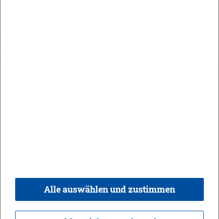
Orts­recht
In­halt
Im­pres­sum
Da­ten­schutz
Kon­takt & Öff­nungs­zei­ten
Bar­rie­re­frei­heit
Alle auswählen und zustimmen
© 2026 Ge­mein­de Bi­sin­gen,
Rea­li­sie­rung:
weber.​digital