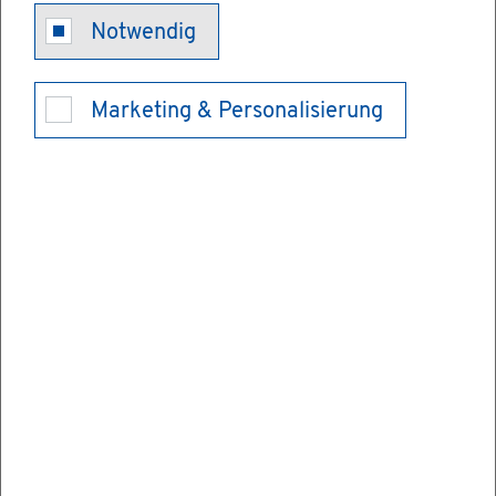
Stu­di­en­aka­de­
Notwendig
mie Hei­den­
Marketing & Personalisierung
heim
Stu­di­en­aka­de­mie Hei­den­heim der Dua­len
Hoch­schu­le Baden-Würt­tem­berg (DHBW)
Die Duale Hoch­schu­le Baden-Würt­tem­berg
ver­mit­telt ein
wis­sen­schaft­lich fun­dier­tes
Stu­di­um an den Staat­li­chen Stu­di­en­aka­de­
mi­en
ver­bun­den mit einer in­halt­lich in­te­