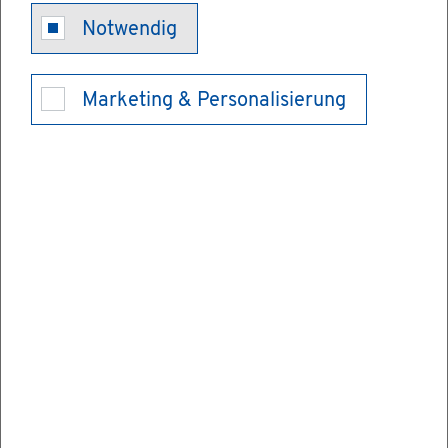
Hoch­schu­le
Notwendig
Kon­stanz -
Marketing & Personalisierung
Hoch­schu­le
für Tech­nik,
Wirt­schaft
und Ge­stal­
tung