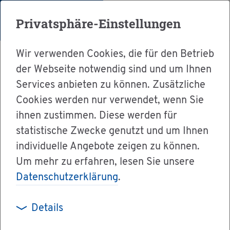
Menü
Privatsphäre-Einstellungen
Wir verwenden Cookies, die für den Betrieb
der Webseite notwendig sind und um Ihnen
Services anbieten zu können. Zusätzliche
Cookies werden nur verwendet, wenn Sie
Ser­vice
ihnen zustimmen. Diese werden für
Ver­wal­tung & Bür­ger­ser­vice
statistische Zwecke genutzt und um Ihnen
individuelle Angebote zeigen zu können.
Ämter A-Z
Um mehr zu erfahren, lesen Sie unsere
Hoch­schu­le Kon­stanz - Hoch­schu­le für Tech­
Datenschutzerklärung
.
nik, Wirt­schaft und Ge­stal­tung
Details