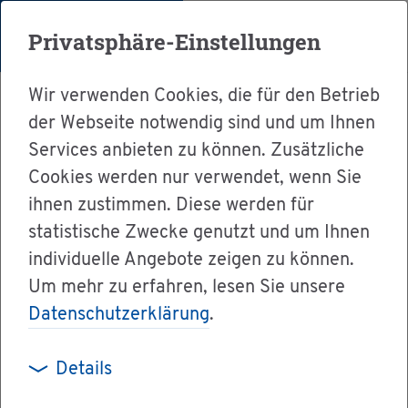
Menü
Privatsphäre-Einstellungen
Wir verwenden Cookies, die für den Betrieb
der Webseite notwendig sind und um Ihnen
Services anbieten zu können. Zusätzliche
Cookies werden nur verwendet, wenn Sie
Ser­vice
ihnen zustimmen. Diese werden für
Ver­wal­tung & Bür­ger­ser­vice
statistische Zwecke genutzt und um Ihnen
individuelle Angebote zeigen zu können.
Ämter A-Z
Um mehr zu erfahren, lesen Sie unsere
Hoch­schu­le für Wirt­schaft und Um­welt Nür­tin­
Datenschutzerklärung
.
gen-Geis­lin­gen, Stand­ort Nür­tin­gen
Details