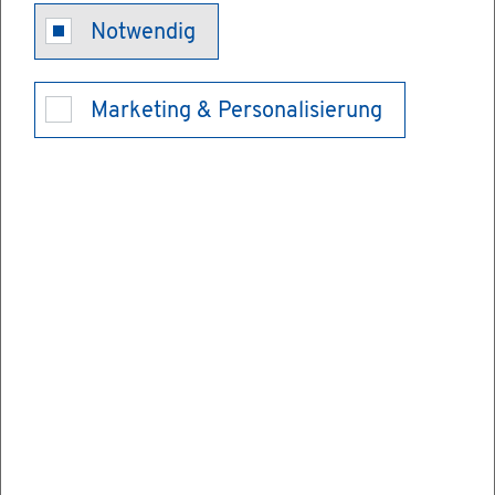
Hoch­schu­le
Notwendig
für Wirt­schaft
Marketing & Personalisierung
und Um­welt
Nür­tin­gen-
Geis­lin­gen,
Stand­ort Nür­
tin­gen