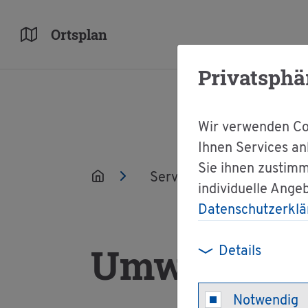
Orts­plan
Privatsphä
Wir verwenden Coo
Ihnen Services an
Sie ihnen zustimm
Ser­vice
Ver­wal­tun
individuelle Ange
Datenschutzerklä
Um­welt
Details
Notwendig