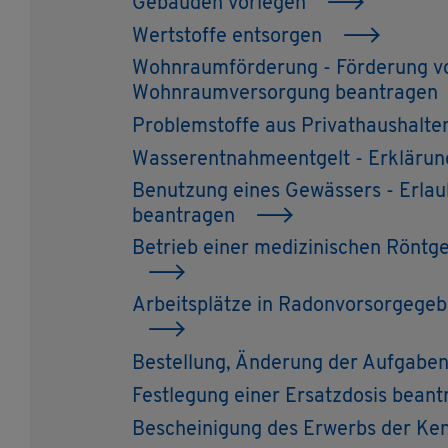
Ge­bäu­den vor­le­gen
Wert­stof­fe ent­sor­gen
Wohn­raum­för­de­rung - För­de­rung vo
Wohn­raum­ver­sor­gung be­an­tra­gen
Pro­blem­stof­fe aus Pri­vat­haus­hal­t
Was­ser­ent­nah­me­ent­gelt - Er­klä­ru
Be­nut­zung eines Ge­wäs­sers - Er­laub
be­an­tra­gen
Be­trieb einer me­di­zi­ni­schen Rönt­g
Ar­beits­plät­ze in Ra­don­vor­sor­ge­ge
Be­stel­lung, Än­de­rung der Auf­ga­ben
Fest­le­gung einer Er­satz­do­sis be­an­
Be­schei­ni­gung des Er­werbs der Kenn