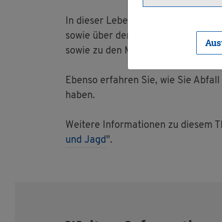
In die­ser Le­bens­la­ge fin­den Sie vi
sowie über den Schutz vor der schäd­li
Aus
sowie zu den Mög­lich­kei­ten, wie Si
Eben­so er­fah­ren Sie, wie Sie Ab­fal
haben.
Wei­te­re In­for­ma­tio­nen zu die­sem 
und Jagd
".