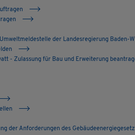
auf­tra­gen
­tra­gen
r Um­welt­mel­de­stel­le der Lan­des­re­gie­rung Baden
el­den
­watt - Zu­las­sung für Bau und Er­wei­te­rung be­an­tra
el­len
­tung der An­for­de­run­gen des Ge­bäu­de­en­er­gie­ge­set