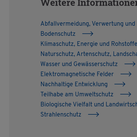
Wei­te­re In­for­ma­ti
Ab­fall­ver­mei­dung, Ver­wer­tung und
Bo­den­schutz
Kli­ma­schutz, En­er­gie und Roh­stof­f
Na­tur­schutz, Ar­ten­schutz, Land­sch
Was­ser und Ge­wäs­ser­schutz
Elek­tro­ma­gne­ti­sche Fel­der
Nach­hal­ti­ge Ent­wick­lung
Teil­ha­be am Um­welt­schutz
Bio­lo­gi­sche Viel­falt und Land­wirt­s
Strah­len­schutz