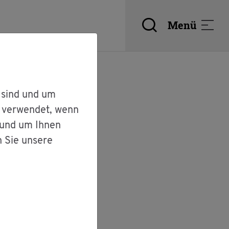
Menü
 sind und um
r verwendet, wenn
 und um Ihnen
m­welt
n Sie unsere