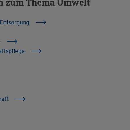
o­nen zum Thema Um­welt
 Ent­sor­gung
e
afts­pfle­ge
chaft