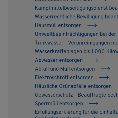
Kampf­mit­tel­be­sei­ti­gungs­dienst be­
Was­ser­recht­li­che Be­wil­li­gung be­an
Haus­müll ent­sor­gen
Um­welt­be­ein­träch­ti­gun­gen bei de
Trink­was­ser - Ver­un­rei­ni­gun­gen m
Was­ser­kraft­an­la­gen bis 1.000 Ki­lo
Ab­was­ser ent­sor­gen
Ab­fall und Müll ent­sor­gen
Elek­tro­schrott ent­sor­gen
Häus­li­che Grün­ab­fäl­le ent­sor­gen
Ge­wäs­ser­schutz - Be­auf­trag­te be­st
Sperr­müll ent­sor­gen
Er­fül­lungs­er­klä­rung für die Ein­hal