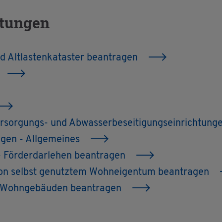
s­tun­gen
lt­las­ten­ka­tas­ter be­an­tra­gen
sor­gungs- und Ab­was­ser­be­sei­ti­gungs­ein­rich­tun­g
a­gen - All­ge­mei­nes
 För­der­dar­le­hen be­an­tra­gen
on selbst ge­nutz­tem Wohn­ei­gen­tum be­an­tra­gen
i Wohn­ge­bäu­den be­an­tra­gen