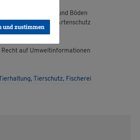
 Schutz von Luft, Was­ser und Böden
wer­tes zu Natur- und Ar­ten­schutz
n und zustimmen
 Recht auf Um­welt­in­for­ma­tio­nen
Tier­hal­tung, Tier­schutz, Fi­sche­rei