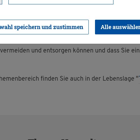
el­fäl­ti­ge In­for­ma­tio­nen unter an­de­rem über den
­chen Wir­kung io­ni­sie­ren­der Strah­lung, Wis­sens­
wahl speichern und zustimmen
Alle auswähle
e zum Um­welt­schutz bei­tra­gen kön­nen.
l ver­mei­den und ent­sor­gen kön­nen und dass Sie ein
The­men­be­reich fin­den Sie auch in der Le­bens­la­ge "