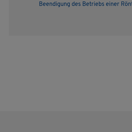
Be­en­di­gung des Be­triebs einer Rönt­