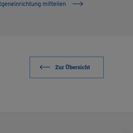
gen­ein­rich­tung mit­tei­len
Zur Über­sicht