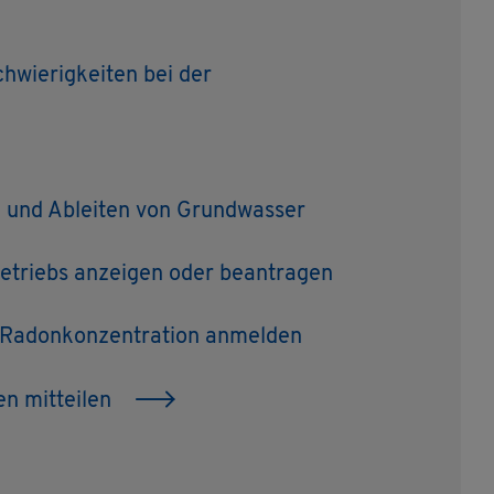
hwie­rig­kei­ten bei der
en und Ab­lei­ten von Grund­was­ser
e­triebs an­zei­gen oder be­an­tra­gen
 Ra­don­kon­zen­tra­ti­on an­mel­den
en mit­tei­len