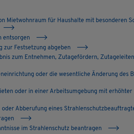
n Miet­wohn­raum für Haus­hal­te mit be­son­de­ren Sc
en ent­sor­gen
ng zur Fest­set­zung ab­ge­ben
­nis zum Ent­neh­men, Zu­ta­ge­för­dern, Zu­ta­ge­lei­t
en­ein­rich­tung oder die we­sent­li­che Än­de­rung des B
­bie­ten oder in einer Ar­beits­um­ge­bung mit er­höh­ter
 oder Ab­be­ru­fung eines Strah­len­schutz­be­auf­trag­t
tra­gen
t­nis­se im Strah­len­schutz be­an­tra­gen