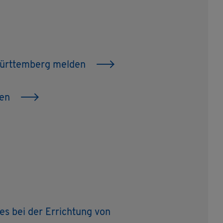
-Würt­tem­berg mel­den
­gen
­zes bei der Er­rich­tung von