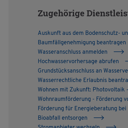
Zu­ge­hö­ri­ge Dienst­lei
Aus­kunft aus dem Bo­den­schutz- und A
Baum­fäll­ge­neh­mi­gung be­an­tra­gen
Was­ser­an­schluss an­mel­den
Hoch­was­ser­vor­her­sa­ge ab­ru­fen
Grund­stücks­an­schluss an Was­ser­ver­
Was­ser­recht­li­che Er­laub­nis be­an­tr
Woh­nen mit Zu­kunft: Pho­to­vol­ta­ik -
Wohn­raum­för­de­rung - För­de­rung v
För­de­rung für En­er­gie­be­ra­tung be
Bio­ab­fall ent­sor­gen
Strom­an­bie­ter wech­seln