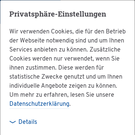
Menü
Privatsphäre-Einstellungen
Wir verwenden Cookies, die für den Betrieb
der Webseite notwendig sind und um Ihnen
Services anbieten zu können. Zusätzliche
Cookies werden nur verwendet, wenn Sie
Ser­vice
ihnen zustimmen. Diese werden für
Ver­wal­tung & Bür­ger­ser­vice
statistische Zwecke genutzt und um Ihnen
individuelle Angebote zeigen zu können.
Dienst­leis­tun­gen A-Z
Um mehr zu erfahren, lesen Sie unsere
Um­welt­be­ein­träch­ti­gun­gen bei der Um­welt­
Datenschutzerklärung
.
mel­de­stel­le der Lan­des­re­gie­rung Baden-Würt­
tem­berg mel­den
Details