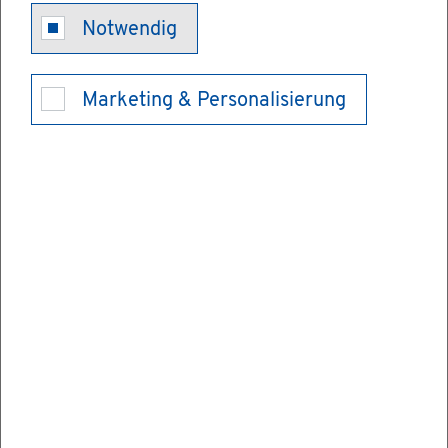
Notwendig
Um­welt­be­ein­
Marketing & Personalisierung
träch­ti­gun­gen
bei der Um­
welt­mel­de­
stel­le der Lan­
des­re­gie­rung
Baden-Würt­