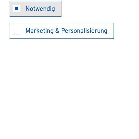
Elek­tro­schrott
Notwendig
ent­sor­gen
Marketing & Personalisierung
Elek­tro- und Elek­tro­ni­kalt­ge­rä­te, auch
Elek­tro­schrott ge­nannt, ent­hal­ten zum
einen po­ten­zi­ell schäd­li­che Ma­te­ria­li­en, die
die Um­welt ver­schmut­zen kön­nen. Zum an­
de­ren be­stehen sie aus wert­vol­len Ma­te­ria­
li­en, die als se­kun­dä­re Roh­stof­fe zu­rück­ge­
won­nen wer­den kön­nen. Es ist daher wich­
tig, Alt­ge­rä­te ord­nungs­ge­mäß zu ent­sor­
gen.