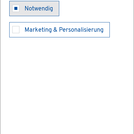
Pro­blem­stof­fe
Notwendig
aus Pri­vat­
Marketing & Personalisierung
haus­hal­ten
ent­sor­gen
Die Ent­sor­gung von ge­fähr­li­chen Ab­fäl­len
aus pri­va­ten Haus­hal­ten ist Auf­ga­be der öf­
fent­lich-recht­li­chen Ent­sor­gungs­trä­ger.
Zu den Pro­blem­stof­fen zäh­len