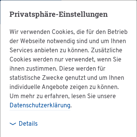
Menü
Privatsphäre-Einstellungen
Wir verwenden Cookies, die für den Betrieb
der Webseite notwendig sind und um Ihnen
Services anbieten zu können. Zusätzliche
Cookies werden nur verwendet, wenn Sie
Ser­vice
ihnen zustimmen. Diese werden für
Ver­wal­tung & Bür­ger­ser­vice
statistische Zwecke genutzt und um Ihnen
individuelle Angebote zeigen zu können.
Dienst­leis­tun­gen A-Z
Um mehr zu erfahren, lesen Sie unsere
Pro­blem­stof­fe aus Pri­vat­haus­hal­ten ent­sor­gen
Datenschutzerklärung
.
Details