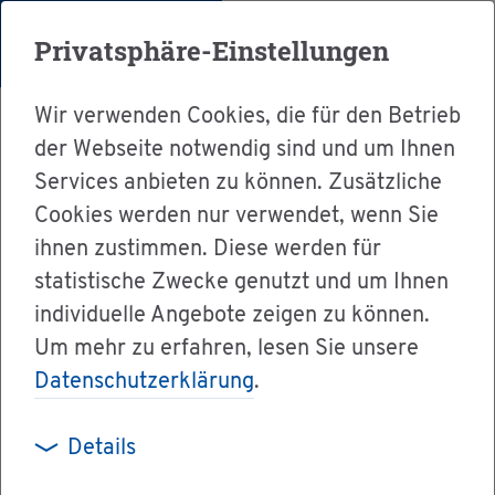
Menü
Privatsphäre-Einstellungen
Wir verwenden Cookies, die für den Betrieb
der Webseite notwendig sind und um Ihnen
Services anbieten zu können. Zusätzliche
Cookies werden nur verwendet, wenn Sie
Ser­vice
ihnen zustimmen. Diese werden für
Ver­wal­tung & Bür­ger­ser­vice
statistische Zwecke genutzt und um Ihnen
individuelle Angebote zeigen zu können.
Dienst­leis­tun­gen A-Z
Um mehr zu erfahren, lesen Sie unsere
Ge­fähr­li­che Ab­fäl­le - Elek­tro­ni­sches Ent­sor­
Datenschutzerklärung
.
gungs­nach­weis­ver­fah­ren durch­füh­ren
Details