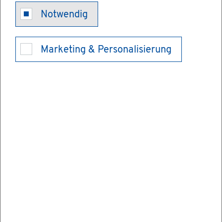
Ge­fähr­li­che
Notwendig
Ab­fäl­le - Elek­
Marketing & Personalisierung
tro­ni­sches
Ent­sor­gungs­
nach­weis­ver­
fah­ren durch­
füh­ren