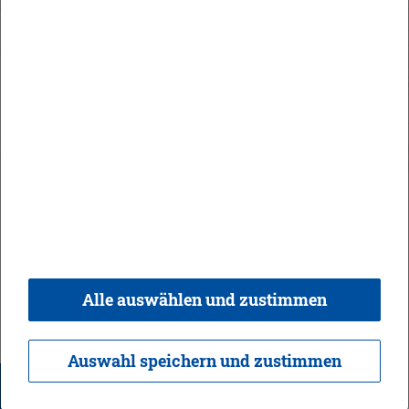
In­halt
Im­pres­sum
Da­ten­schutz
Kon­takt & Öff­nungs­zei­ten
Bar­rie­re­frei­heit
Alle auswählen und zustimmen
© 2026 Ge­mein­de Bi­sin­gen,
Rea­li­sie­rung:
weber.​digital
Auswahl speichern und zustimmen