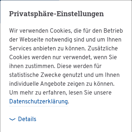
Menü
Privatsphäre-Einstellungen
Wir verwenden Cookies, die für den Betrieb
der Webseite notwendig sind und um Ihnen
Services anbieten zu können. Zusätzliche
Cookies werden nur verwendet, wenn Sie
Ser­vice
ihnen zustimmen. Diese werden für
Ver­wal­tung & Bür­ger­ser­vice
statistische Zwecke genutzt und um Ihnen
individuelle Angebote zeigen zu können.
Dienst­leis­tun­gen A-Z
Um mehr zu erfahren, lesen Sie unsere
Be­en­di­gung des Be­triebs einer Rönt­gen­ein­
Datenschutzerklärung
.
rich­tung mit­tei­len
Details