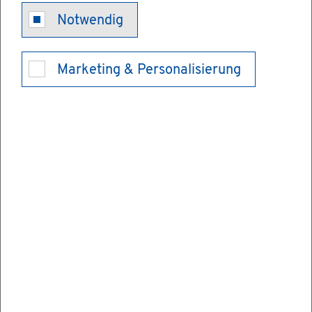
Be­en­di­gung
Notwendig
des Be­triebs
Marketing & Personalisierung
einer Rönt­
gen­ein­rich­
tung mit­tei­len
Möch­ten Sie eine Rönt­gen­ein­rich­tung nicht
mehr be­trei­ben? Dann müs­sen Sie dies der