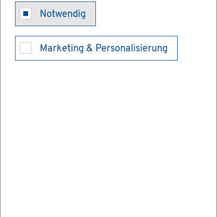
Notwendig
Wäh­ler­ver­
Marketing & Personalisierung
zeich­nis (Bun­
des­tags­wahl) -
Ein­tra­gung
von im Aus­
land le­ben­den
Deut­schen be­