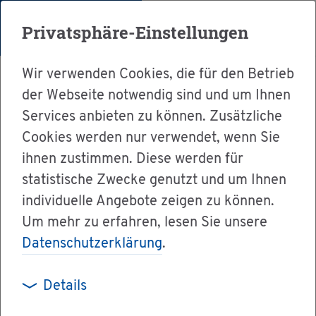
Menü
Privatsphäre-Einstellungen
Wir verwenden Cookies, die für den Betrieb
der Webseite notwendig sind und um Ihnen
Services anbieten zu können. Zusätzliche
Cookies werden nur verwendet, wenn Sie
Ser­vice
ihnen zustimmen. Diese werden für
Ver­wal­tung & Bür­ger­ser­vice
statistische Zwecke genutzt und um Ihnen
individuelle Angebote zeigen zu können.
Dienst­leis­tun­gen A-Z
Um mehr zu erfahren, lesen Sie unsere
Wäh­ler­ver­zeich­nis (Bun­des­tags­wahl) - Ein­tra­
Datenschutzerklärung
.
gung von im Aus­land le­ben­den Deut­schen be­
an­tra­gen
Details