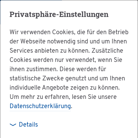
Menü
Privatsphäre-Einstellungen
Wir verwenden Cookies, die für den Betrieb
der Webseite notwendig sind und um Ihnen
Services anbieten zu können. Zusätzliche
Cookies werden nur verwendet, wenn Sie
Ser­vice
ihnen zustimmen. Diese werden für
Ver­wal­tung & Bür­ger­ser­vice
statistische Zwecke genutzt und um Ihnen
individuelle Angebote zeigen zu können.
Le­bens­la­gen A-Z
Bun­des­tags­wahl
Um mehr zu erfahren, lesen Sie unsere
Datenschutzerklärung
.
Bun­des­tags­
Details