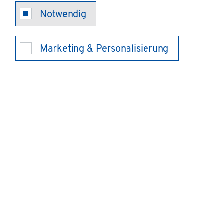
wahl
Notwendig
Marketing & Personalisierung
Der Deut­sche Bun­des­tag ist das ge­setz­ge­
ben­de Organ der Bun­des­re­pu­blik Deutsch­
land. Seine Ab­ge­ord­ne­ten wer­den re­gu­lär
alle vier Jahre in all­ge­mei­ner, un­mit­tel­ba­
rer, frei­er, glei­cher und ge­hei­mer Wahl ge­
wählt.
Bei der Wahl am 23. Fe­bru­ar 2025 wurde
der 21. Deut­sche Bun­des­tag ge­wählt, des­
sen Le­gis­la­tur­pe­ri­ode mit der kon­sti­tu­ie­
ren­den Sit­zung am 25. März 2025 be­gann.