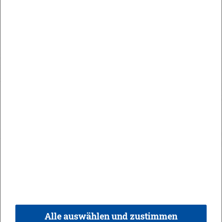
Maute Areal
Orts­recht
In­halt
Im­pres­sum
Da­ten­schutz
Kon­takt & Öff­nungs­zei­ten
Bar­rie­re­frei­heit
Alle auswählen und zustimmen