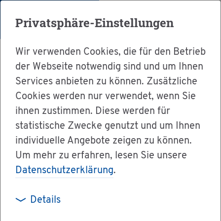
Menü
Privatsphäre-Einstellungen
Wir verwenden Cookies, die für den Betrieb
der Webseite notwendig sind und um Ihnen
Services anbieten zu können. Zusätzliche
Cookies werden nur verwendet, wenn Sie
Ser­vice
ihnen zustimmen. Diese werden für
Ver­wal­tung & Bür­ger­ser­vice
statistische Zwecke genutzt und um Ihnen
individuelle Angebote zeigen zu können.
Le­bens­la­gen A-Z
Um mehr zu erfahren, lesen Sie unsere
Wer darf wäh­len (ak­ti­ves Wahl­recht)
Datenschutzerklärung
.
Details