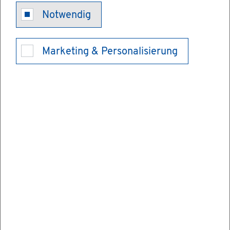
Wer darf wäh­
Notwendig
len (ak­ti­ves
Marketing & Personalisierung
Wahl­recht)
Das ak­ti­ve Wahl­recht ist das Recht, sich an
der Wahl durch Stimm­ab­ga­be zu be­tei­li­gen.
Bei der Bun­des­tags­wahl sind Sie wahl­be­
rech­tigt und kön­nen wäh­len, wenn Sie
Deut­scher oder Deut­sche im Sinne des
Grund­ge­set­zes sind und am Wahl­tag