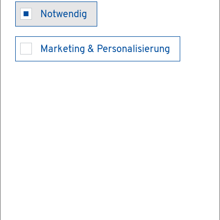
Fi­nan­zi­el­le
Notwendig
Hil­fen und
Marketing & Personalisierung
sons­ti­ge An­
ge­bo­te
Eine gute Schul­bil­dung ist eine der wich­
tigs­ten Vor­aus­set­zun­gen dafür, dass Kin­der
sich ihren Fä­hig­kei­ten ent­spre­chend ent­fal­
ten kön­nen. Dem dient ein gut ge­glie­der­
tes, den viel­fäl­ti­gen In­ter­es­sen und Ent­