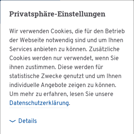
Menü
Privatsphäre-Einstellungen
Wir verwenden Cookies, die für den Betrieb
der Webseite notwendig sind und um Ihnen
Services anbieten zu können. Zusätzliche
Cookies werden nur verwendet, wenn Sie
Ser­vice
ihnen zustimmen. Diese werden für
Ver­wal­tung & Bür­ger­ser­vice
statistische Zwecke genutzt und um Ihnen
individuelle Angebote zeigen zu können.
Le­bens­la­gen A-Z
Um mehr zu erfahren, lesen Sie unsere
Fi­nan­zi­el­le Hil­fen und sons­ti­ge An­ge­bo­te
Datenschutzerklärung
.
Details