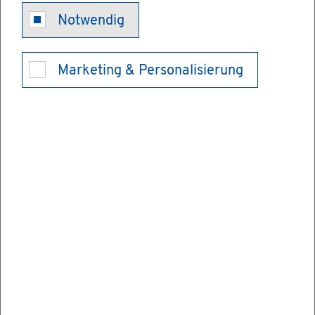
Kin­der­ta­ges­
Notwendig
ein­rich­tun­gen
Marketing & Personalisierung
- Ge­büh­ren­er­
mä­ßi­gung
oder Ge­büh­
ren­be­frei­ung
be­an­tra­gen