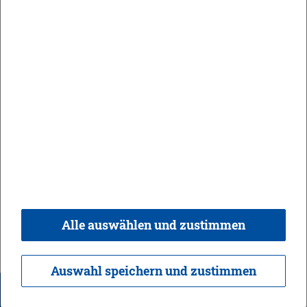
Im Job­cen­ter wird Ihre per­sön­li­che Lage
be­spro­chen und Sie be­kom­men alle An­
trags­vor­dru­cke und Un­ter­la­gen, die Sie
aus­fül­len müs­sen.
Die An­trags­vor­dru­cke kön­nen Ihnen zu­
ge­sen­det wer­den, wenn Sie dies zum
Bei­spiel in einem Te­le­fo­nat oder per E-
Mail wün­schen. Sie fin­den die An­trags­
vor­dru­cke auch im In­ter­net.
Fül­len Sie die An­trags­un­ter­la­gen auf
Alle auswählen und zustimmen
Bür­ger­geld aus. Hier­bei kön­nen Sie Hilfe
im Job­cen­ter be­kom­men oder die Aus­
füll­hin­wei­se be­nut­zen, die in deut­scher
Auswahl speichern und zustimmen
Spra­che zur Ver­fü­gung ste­hen.