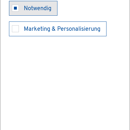
Bür­ger­geld be­
Notwendig
an­tra­gen
Marketing & Personalisierung
Wenn Sie nicht ge­nü­gend Geld zur Ver­fü­
gung haben, um Ihren not­wen­di­gen Le­
bens­un­ter­halt selbst zu fi­nan­zie­ren, dann
kön­nen Sie Bür­ger­geld be­an­tra­gen.
Das Bür­ger­geld, auch be­kannt als Grund­si­
che­rung für Ar­beit­su­chen­de, ist eine Leis­
tung des So­zi­al­staats für er­werbs­fä­hi­ge
Men­schen, die ihren Le­bens­un­ter­halt nicht