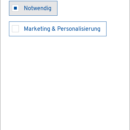
Rol­len
Notwendig
Marketing & Personalisierung
Für den Nach­weis, dass Sie Ihr Ge­wer­be
auch aus­üben dür­fen, sind bei der Ge­wer­
be­an­mel­dung in vie­len Fäl­len wei­te­re
Schrit­te und Un­ter­la­gen not­wen­dig.
Er­for­dert Ihr Ge­wer­be­be­trieb bei­spiels­wei­
se einen nach Art und Um­fang in kauf­män­
ni­scher Weise ein­ge­rich­te­ten Ge­schäfts­be­
trieb (Buch­füh­rung, Fir­men­füh­rung, kauf­
män­ni­sche Ord­nung der Ver­tre­tung und
Haf­tung), sind Sie in jedem Fall Kauf­mann