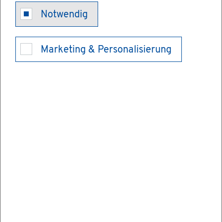
Rechts­dienst­
Notwendig
leis­tungs­re­
Marketing & Personalisierung
gis­ter - Ein­
sicht neh­men
Mit dem Ge­setz zur Stär­kung der Auf­sicht
bei Rechts­dienst­leis­tun­gen und zur Än­de­
rung wei­te­rer Vor­schrif­ten vom 20. März
2023 ist das Bun­des­amt für Jus­tiz ab dem