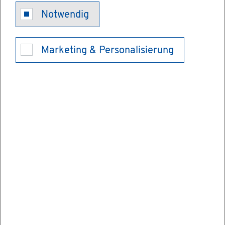
Pa­ten­te, Mar­
Notwendig
ken, Ide­en­
Marketing & Personalisierung
trans­fer
Eine in­no­va­ti­ve Idee al­lein reicht für den
wirt­schaft­li­chen Er­folg nicht aus - sie muss
sich auch durch­set­zen. Mit der Um­set­zung
und Markt­durch­set­zung einer Ge­schäfts­
idee un­trenn­bar ver­bun­den sind auch Be­
rei­che wie Pa­ten­te, Mar­ken und an­de­re
Schutz­rech­te.