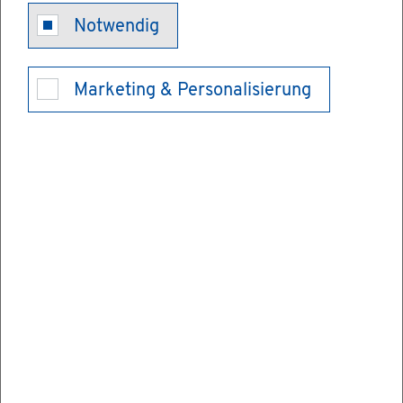
Ge­schmacks­
Notwendig
mus­ter - Ein­
Marketing & Personalisierung
tra­gung be­an­
tra­gen
Sie haben ein De­sign für ein Pro­dukt ent­wi­
ckelt und möch­ten es gegen un­er­laub­te
Ver­wen­dung durch Drit­te schüt­zen las­sen?
Dann kön­nen Sie dafür die Ein­tra­gung in
das Ge­schmacks­mus­ter­re­gis­ter be­an­tra­