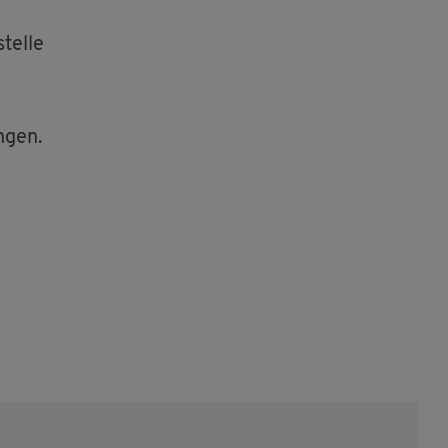
tel­le
n­gen.