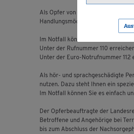
Als Opfer von Straf­ta­ten fin­den Sie i
Hand­lungs­mög­lich­kei­ten und Zu­gang
Aus
Im Not­fall kön­nen Sie immer die No
Unter der Ruf­num­mer 110 er­rei­chen Si
Unter der Euro-Not­ruf­num­mer 112 e
Als hör- und sprach­ge­schä­dig­te Pe
nut­zen. Dazu steht Ihnen ein spe­zi­el
Im Not­fall kön­nen Sie es ein­fach und
Der Op­fer­be­auf­trag­te der Lan­des­
Be­trof­fe­ne und An­ge­hö­ri­ge bei Te
bis zum Ab­schluss der Nach­sor­ge­ph