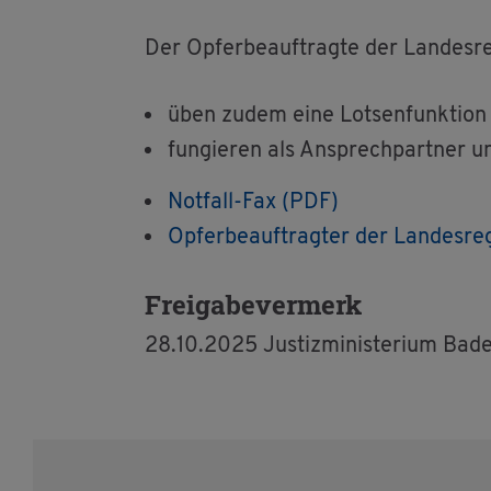
Der Op­fer­be­auf­trag­te der Lan­des­
üben zudem eine Lot­sen­funk­ti­on 
fun­gie­ren als An­sprech­part­ner und 
Not­fall-Fax (PDF)
Op­fer­be­auf­trag­ter der Lan­des­
Frei­ga­be­ver­merk
28.10.2025 Jus­tiz­mi­nis­te­ri­um Ba