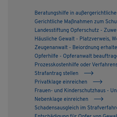
Be­ra­tungs­hil­fe in au­ßer­ge­richt­li­c
Ge­richt­li­che Maß­nah­men zum Schut
Lan­des­stif­tung Op­fer­schutz - Zu­w
Häus­li­che Ge­walt - Platz­ver­weis, 
Zeu­gen­an­walt - Bei­ord­nung er­hal­
Op­fer­hil­fe - Op­fer­an­walt be­auf­tra
Pro­zess­kos­ten­hil­fe oder Ver­fah­rens
Straf­an­trag stel­len
Pri­vat­kla­ge ein­rei­chen
Frau­en- und Kin­der­schutz­haus - Un
Ne­ben­kla­ge ein­rei­chen
Scha­dens­aus­gleich im Straf­ver­fah­
Ent­schä­di­gung für Opfer von Ge­walt