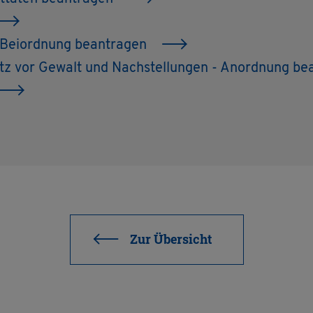
- Bei­ord­nung be­an­tra­gen
z vor Ge­walt und Nach­stel­lun­gen - An­ord­nung be­
Zur Über­sicht