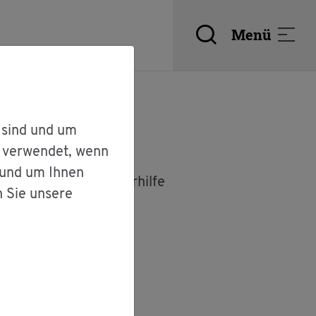
Menü
 sind und um
r verwendet, wenn
 und um Ihnen
p­fer­schutz und Op­fer­hil­fe
n Sie unsere