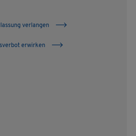
las­sung ver­lan­gen
­ver­bot er­wir­ken