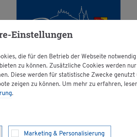
re-Einstellungen
kies, die für den Betrieb der Webseite notwendig
bieten zu können. Zusätzliche Cookies werden nu
en. Diese werden für statistische Zwecke genutzt
g & Bür­ger­ser­vice
Le­bens­la­gen A-Z
O
bote zeigen zu können. Um mehr zu erfahren, lese
rung
.
 und Op­fer­hil­fe
Marketing & Personalisierung