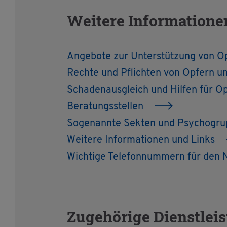
Wei­te­re In­for­ma­tio­
An­ge­bo­te zur Un­ter­stüt­zung von O
Rech­te und Pflich­ten von Op­fern 
Scha­den­aus­gleich und Hil­fen für O
Be­ra­tungs­stel­len
So­ge­nann­te Sek­ten und Psy­cho­gr
Wei­te­re In­for­ma­tio­nen und Links
Wich­ti­ge Te­le­fon­num­mern für den N
Zu­ge­hö­ri­ge Dienst­lei