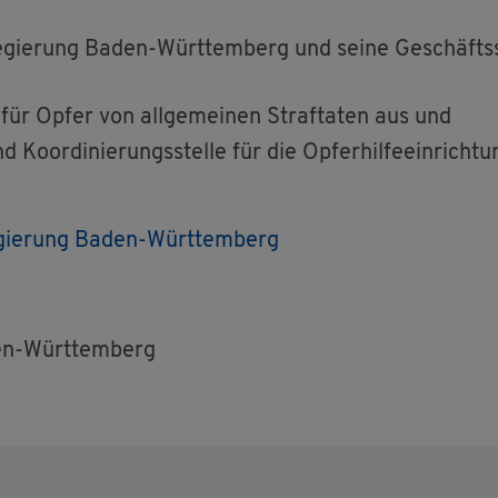
re­gie­rung Baden-Würt­tem­berg und seine Ge­schäfts­s
für Opfer von all­ge­mei­nen Straf­ta­ten aus und
Ko­or­di­nie­rungs­stel­le für die Op­fer­hil­fe­ein­rich­tu
re­gie­rung Baden-Würt­tem­berg
den-Würt­tem­berg