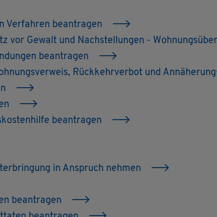
hen Ver­fah­ren be­an­tra­gen
z vor Ge­walt und Nach­stel­lun­gen - Woh­nungs­über­
en­dun­gen be­an­tra­gen
Woh­nungs­ver­weis, Rück­kehr­ver­bot und An­nä­he­rungs
ten
­gen
­kos­ten­hil­fe be­an­tra­gen
­ter­brin­gung in An­spruch neh­men
ren be­an­tra­gen
­ta­ten be­an­tra­gen