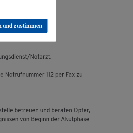
­on hier Bei­spie­le für
mög­lich­kei­ten.
n und zustimmen
ungs­dienst/Not­arzt.
die Not­ruf­num­mer 112 per Fax zu
tel­le be­treu­en und be­ra­ten Opfer,
ig­nis­sen von Be­ginn der Akut­pha­se