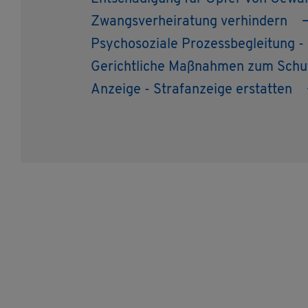
Zwangs­ver­hei­ra­tung ver­hin­dern
Psy­cho­so­zia­le Pro­zess­be­glei­tung 
Ge­richt­li­che Maß­nah­men zum Schut
An­zei­ge - Straf­an­zei­ge er­stat­ten