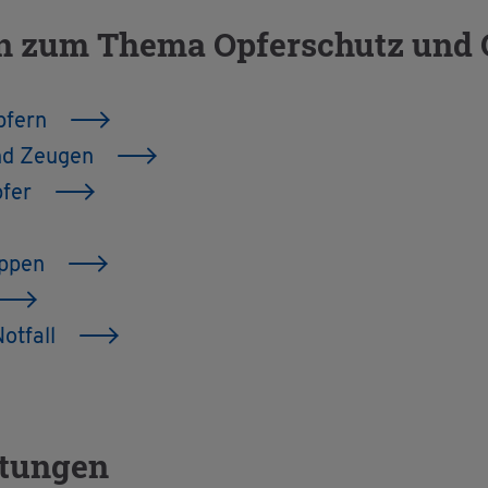
nen zum Thema Op­fer­schutz und Op
p­fern
und Zeu­gen
pfer
up­pen
ot­fall
s­tun­gen