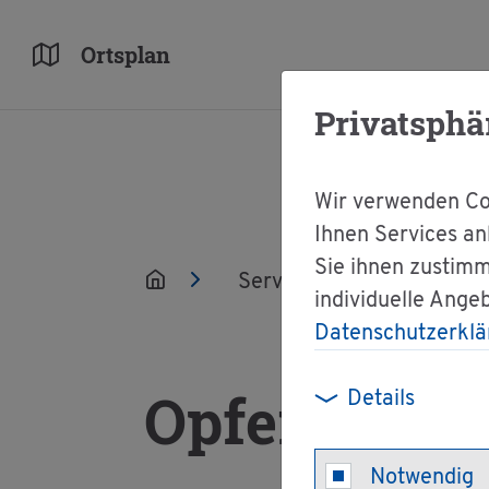
Orts­plan
Privatsphä
Wir verwenden Coo
Ihnen Services an
Sie ihnen zustimm
Ser­vice
Ver­wal­tun
individuelle Ange
Datenschutzerklä
Op­fer­schutz
Details
Notwendig