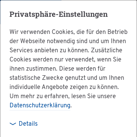
Menü
Privatsphäre-Einstellungen
Wir verwenden Cookies, die für den Betrieb
der Webseite notwendig sind und um Ihnen
Services anbieten zu können. Zusätzliche
Cookies werden nur verwendet, wenn Sie
Ser­vice
ihnen zustimmen. Diese werden für
Ver­wal­tung & Bür­ger­ser­vice
statistische Zwecke genutzt und um Ihnen
individuelle Angebote zeigen zu können.
Dienst­leis­tun­gen A-Z
Um mehr zu erfahren, lesen Sie unsere
Op­fer­hil­fe - Op­fer­an­walt be­auf­tra­gen
Datenschutzerklärung
.
Details