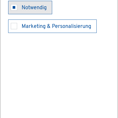
Op­fer­hil­fe -
Notwendig
Op­fer­an­walt
Marketing & Personalisierung
be­auf­tra­gen
Die Rech­te und Pflich­ten von Op­fern sind in
vie­len Vor­schrif­ten ge­re­gelt.
Es kann eine auf Scha­dens­er­satz oder
Schmer­zens­geld ge­rich­te­te Klage vor den
Zi­vil­ge­rich­ten in Be­tracht kom­men oder
eine Mit­wir­kung an dem Straf­ver­fah­ren,
das die Staats­an­walt­schaft gegen die Tä­te­