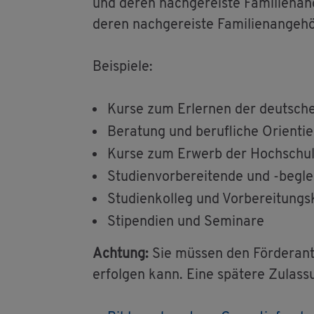
und deren nach­ge­reis­te Fa­mi­li­en­an­g
deren nach­ge­reis­te Fa­mi­li­en­an­ge­hö­
Bei­spie­le:
Kurse zum Er­ler­nen der deut­sch
Be­ra­tung und be­ruf­li­che Ori­en­ti
Kurse zum Er­werb der Hoch­schul­z
Stu­di­en­vor­be­rei­ten­de und -be­gle
Stu­di­en­kol­leg und Vor­be­rei­tungs
Sti­pen­di­en und Se­mi­na­re
Ach­tung:
Sie müs­sen den För­der­an­t
er­fol­gen kann. Eine spä­te­re Zu­las­