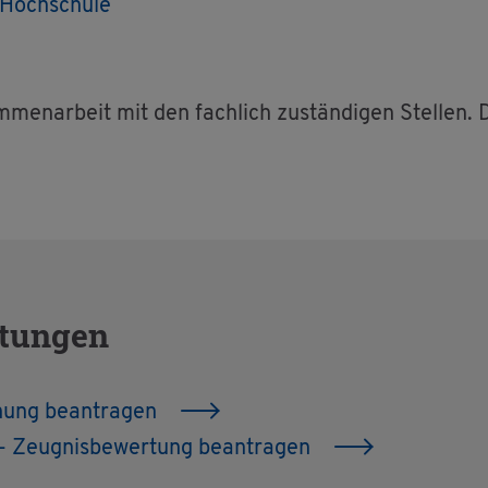
 Hoch­schu­le
­men­ar­beit mit den fach­lich zu­stän­di­gen Stel­len.
s­tun­gen
­nung be­an­tra­gen
- Zeug­nis­be­wer­tung be­an­tra­gen