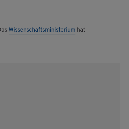
 Das
Wis­sen­schafts­mi­nis­te­ri­um
hat