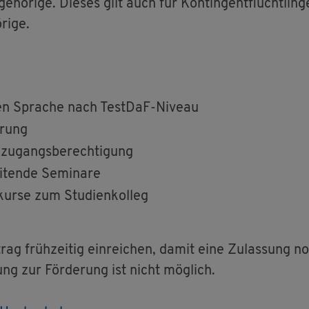
e­hö­ri­ge. Die­ses gilt auch für Kon­tin­gent­flücht­lin­g
ri­ge.
en Spra­che nach Test­DaF-Ni­veau
e­rung
u­gangs­be­rech­ti­gung
i­ten­de Se­mi­na­re
­kur­se zum Stu­di­en­kol­leg
rag früh­zei­tig ein­rei­chen, damit eine Zu­las­sung 
sung zur För­de­rung ist nicht mög­lich.