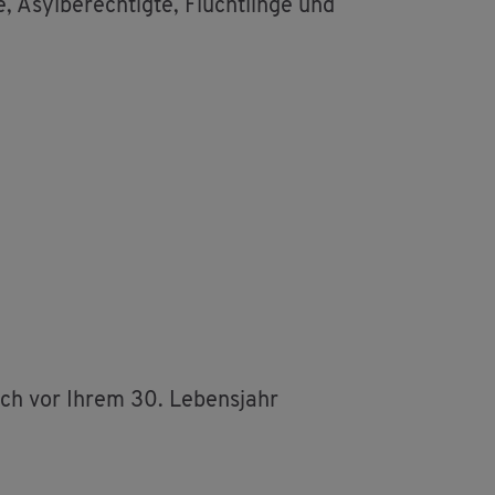
e, Asyl­be­rech­tig­te, Flücht­lin­ge und
noch vor Ihrem 30. Le­bens­jahr