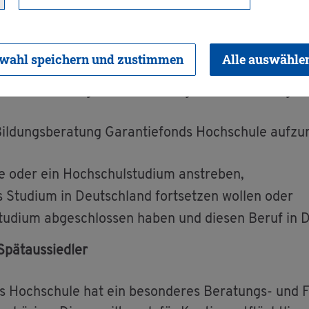
ch­ti­gung (z.B. Ab­itur, Fach­hoch­schul­rei­fe, fach­ge
n in Baden-Würt­tem­berg die re­gu­lä­ren Be­wer­bung
wahl speichern und zustimmen
Alle auswähle
 Bil­dungs­ab­schlüs­se (Hoch­schul­zu­gangs­be­rech­ti­g
ch an die Zeug­nis­an­er­ken­nungs­stel­le beim Re­gie­ru
il­dungs­be­ra­tung Ga­ran­tie­fonds Hoch­schu­le auf­z
e oder ein Hoch­schul­stu­di­um an­stre­ben,
 Stu­di­um in Deutsch­land fort­set­zen wol­len oder
stu­di­um ab­ge­schlos­sen haben und die­sen Beruf in
Spät­aus­sied­ler
ds Hoch­schu­le hat ein be­son­de­res Be­ra­tungs- und Fö