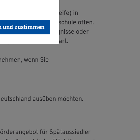
­bun­de­ne Hoch­schul­rei­fe) in
s­we­ge an einer Hoch­schu­le offen.
n und zustimmen
ung wie z.B. Rei­fe­zeug­nis­se oder
ngs­prä­si­di­um Stutt­gart.
u­neh­men, wenn Sie
 Deutsch­land aus­üben möch­ten.
r­der­an­ge­bot für Spät­aus­sied­ler