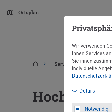
Orts­plan
Privatsphä
Wir verwenden Coo
Ihnen Services an
Sie ihnen zustimm
Ser­vice
Ver­wal­tun
individuelle Ange
Datenschutzerklä
Hoch­schu­le
Details
Notwendig