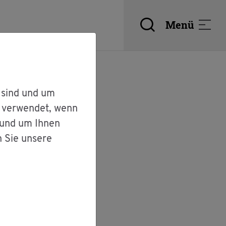
Menü
 sind und um
r verwendet, wenn
 und um Ihnen
och­schu­le
n Sie unsere