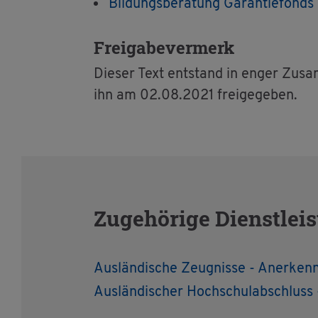
Bil­dungs­be­ra­tung Ga­ran­tie­fonds
Frei­ga­be­ver­merk
Die­ser Text ent­stand in enger Zu­sam
ihn am 02.08.2021 frei­ge­ge­ben.
Zu­ge­hö­ri­ge Dienst­lei
Aus­län­di­sche Zeug­nis­se - An­er­ken
Aus­län­di­scher Hoch­schul­ab­schluss 