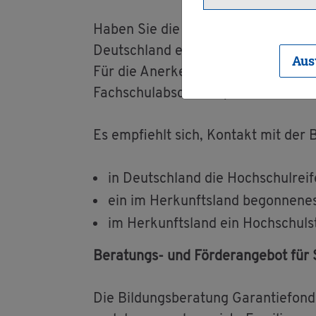
Haben Sie die Hoch­schul­zu­gangs­be­re
Deutsch­land er­wor­ben, ste­hen Ihne
Aus
Für die An­er­ken­nung aus­län­di­scher
Fach­schul­ab­schlüs­se) wen­den Sie si
Es emp­fiehlt sich, Kon­takt mit der B
in Deutsch­land die Hoch­schul­rei­f
ein im Her­kunfts­land be­gon­ne­nes
im Her­kunfts­land ein Hoch­schul­
Be­ra­tungs- und För­der­an­ge­bot für 
Die Bil­dungs­be­ra­tung Ga­ran­tie­fon