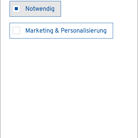
Un­ter­halts­vor­
Notwendig
schuss Merk­
Marketing & Personalisierung
blatt
Do­ku­ment an­se­hen/her­un­ter­la­den
Hier fin­den Sie ein Merk­blatt zum Un­ter­
halts­vor­schuss­ge­setz