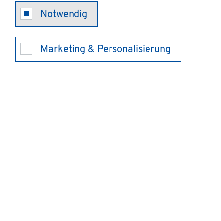
Fort­bil­dung
Notwendig
an der Füh­
Marketing & Personalisierung
rungs­aka­de­
mie (öf­fent­li­
cher Dienst
BW) - Teil­nah­
me an­mel­den