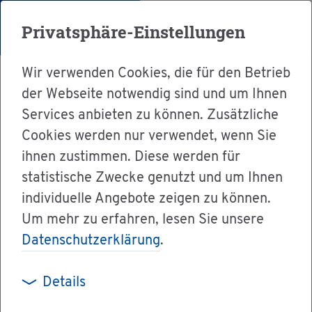
Menü
Privatsphäre-Einstellungen
Wir verwenden Cookies, die für den Betrieb
der Webseite notwendig sind und um Ihnen
Services anbieten zu können. Zusätzliche
Cookies werden nur verwendet, wenn Sie
Ser­vice
ihnen zustimmen. Diese werden für
Ver­wal­tung & Bür­ger­ser­vice
statistische Zwecke genutzt und um Ihnen
individuelle Angebote zeigen zu können.
Dienst­leis­tun­gen A-Z
Um mehr zu erfahren, lesen Sie unsere
Fort­bil­dung an der Füh­rungs­aka­de­mie (öf­fent­
Datenschutzerklärung
.
li­cher Dienst BW) - Teil­nah­me an­mel­den
Details