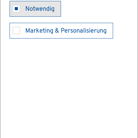
Notwendig
Marketing & Personalisierung
Kon­takt
Au­tho­ri­ties
Hoch­schu­le Furt­wan­gen eRe­ch­nung
Ro­bert-Ger­wig-Platz 1
78120 Furt­wan­gen