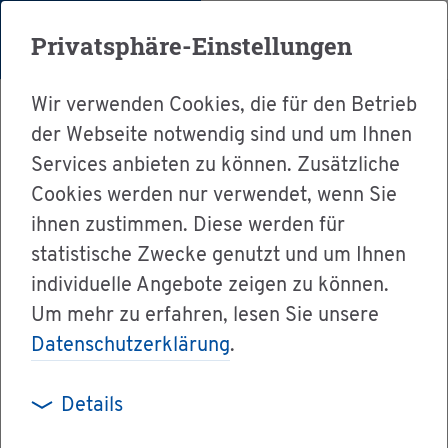
Menü
Privatsphäre-Einstellungen
Wir verwenden Cookies, die für den Betrieb
der Webseite notwendig sind und um Ihnen
Services anbieten zu können. Zusätzliche
Cookies werden nur verwendet, wenn Sie
Ser­vice
ihnen zustimmen. Diese werden für
Ver­wal­tung & Bür­ger­ser­vice
statistische Zwecke genutzt und um Ihnen
individuelle Angebote zeigen zu können.
Mit­ar­bei­ter A-Z
Frau Na­tal­ja Schä­fer
Um mehr zu erfahren, lesen Sie unsere
Datenschutzerklärung
.
Frau Na­tal­ja Schä­fer
Details