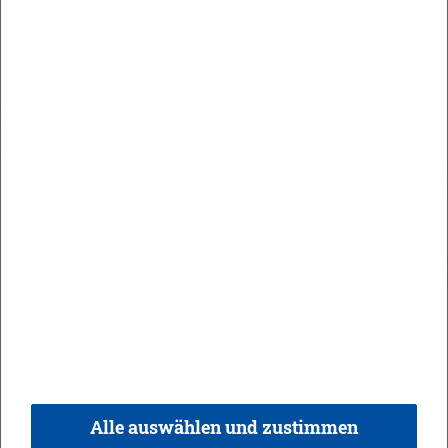
Maute Areal
Orts­recht
In­halt
Im­pres­sum
Da­ten­schutz
Kon­takt & Öff­nungs­zei­ten
Bar­rie­re­frei­heit
Alle auswählen und zustimmen
© 2026 Ge­mein­de Bi­sin­gen,