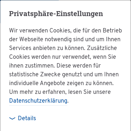
Menü
Privatsphäre-Einstellungen
Wir verwenden Cookies, die für den Betrieb
der Webseite notwendig sind und um Ihnen
Services anbieten zu können. Zusätzliche
Cookies werden nur verwendet, wenn Sie
Ser­vice
ihnen zustimmen. Diese werden für
Ver­wal­tung & Bür­ger­ser­vice
statistische Zwecke genutzt und um Ihnen
individuelle Angebote zeigen zu können.
Mit­ar­bei­ter A-Z
Frau Ma­nue­la Peter
Um mehr zu erfahren, lesen Sie unsere
Datenschutzerklärung
.
Frau Ma­nue­la Peter
Details