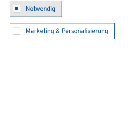
Notwendig
Marketing & Personalisierung
Kon­takt
Raum: Lei­tung Kita Rap­pel­kis­te