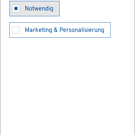
de Links
Notwendig
Marketing & Personalisierung
Hier fin­den Sie zu­sam­men­fas­send alle
Links zu Sei­ten, die In­for­ma­tio­nen zu Tier­
hal­tung, Tier­schutz, Fi­sche­rei und Jagd an­
bie­ten.
Tier­hal­tung und Tier­schutz all­ge­mein
Bun­des­ver­band für Tier­ge­sund­heit e.V.
Deut­scher Tier­schutz­bund e.V.
Lan­des­tier­schutz­ver­band Baden-Würt­
tem­berg