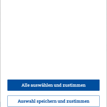
Orts­recht
In­halt
Im­pres­sum
Da­ten­schutz
Kon­takt & Öff­nungs­zei­ten
Bar­rie­re­frei­heit
Alle auswählen und zustimmen
© 2026 Ge­mein­de Bi­sin­gen,
Rea­li­sie­rung:
weber.​digital
Auswahl speichern und zustimmen