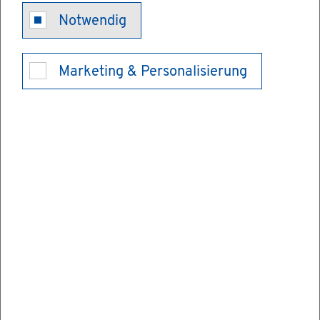
Ni­veau­stu­fen
Notwendig
und Ebe­nen
Marketing & Personalisierung
Bei einem Wech­sel zwi­schen Werk­re­al­
schu­le, Haupt­schu­le, Re­al­schu­le, Ge­mein­
schafts­schu­le und Gym­na­si­um der Nor­mal­
form müs­sen die Schü­le­rin­nen und Schü­ler
be­stimm­te Leis­tungs­an­for­de­run­gen er­fül­
len, damit der Über­gang in die an­de­re
Schul­art er­folg­reich ge­lingt.
Es gibt Schul­ar­ten, die zu un­ter­schied­li­chen