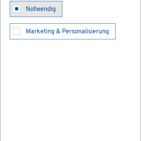
Mit­tei­lungs­
Notwendig
pflich­ten von
Marketing & Personalisierung
Pfle­ge­el­tern
Ge­mein­sam mit dem Ju­gend­amt sind Sie
für die Ent­wick­lung des Kin­des ver­ant­wort­
lich. Daher ent­ste­hen mit der An­nah­me
eines Pfle­ge­kin­des auch ge­wis­se Mit­tei­
lungs­pflich­ten:
Bei der Voll­zeit­pfle­ge sind die Pfle­ge­per­