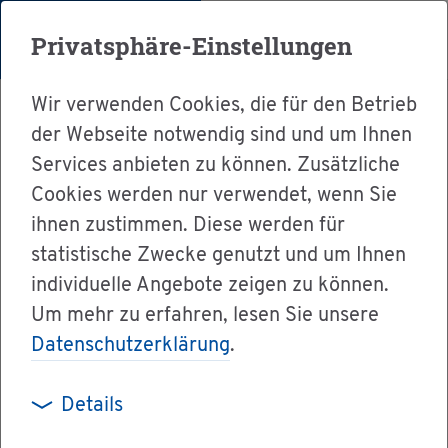
Menü
Privatsphäre-Einstellungen
Wir verwenden Cookies, die für den Betrieb
der Webseite notwendig sind und um Ihnen
Services anbieten zu können. Zusätzliche
Cookies werden nur verwendet, wenn Sie
Ser­vice
ihnen zustimmen. Diese werden für
Ver­wal­tung & Bür­ger­ser­vice
statistische Zwecke genutzt und um Ihnen
individuelle Angebote zeigen zu können.
Le­bens­la­gen A-Z
Um mehr zu erfahren, lesen Sie unsere
Mit­tei­lungs­pflich­ten von Pfle­ge­el­tern
Datenschutzerklärung
.
Details