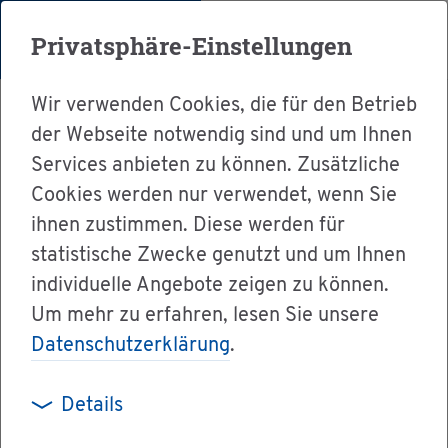
Menü
Privatsphäre-Einstellungen
Wir verwenden Cookies, die für den Betrieb
der Webseite notwendig sind und um Ihnen
Services anbieten zu können. Zusätzliche
Cookies werden nur verwendet, wenn Sie
Ser­vice
ihnen zustimmen. Diese werden für
Ver­wal­tung & Bür­ger­ser­vice
statistische Zwecke genutzt und um Ihnen
individuelle Angebote zeigen zu können.
Le­bens­la­gen A-Z
Um mehr zu erfahren, lesen Sie unsere
Kran­ken­ver­si­che­rungs­schutz bei Rei­sen ins
Datenschutzerklärung
.
Aus­land
Details