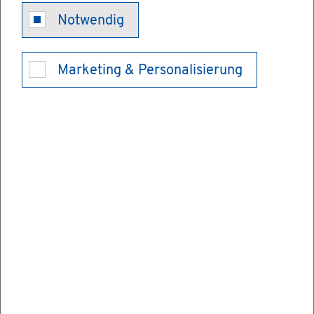
Kran­ken­ver­si­
Notwendig
che­rungs­
Marketing & Personalisierung
schutz bei Rei­
sen ins Aus­
land
Mit der Eu­ro­päi­schen Kran­ken­ver­si­che­
rungs­kar­te EHIC (Eu­rope­an Health In­