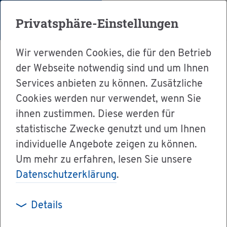
Menü
Privatsphäre-Einstellungen
Wir verwenden Cookies, die für den Betrieb
der Webseite notwendig sind und um Ihnen
Services anbieten zu können. Zusätzliche
Cookies werden nur verwendet, wenn Sie
Ser­vice
ihnen zustimmen. Diese werden für
Ver­wal­tung & Bür­ger­ser­vice
statistische Zwecke genutzt und um Ihnen
individuelle Angebote zeigen zu können.
Le­bens­la­gen A-Z
Um mehr zu erfahren, lesen Sie unsere
Ju­gend­frei­wil­li­gen­diens­te - Frei­wil­li­ges So­zia­
Datenschutzerklärung
.
les Jahr und Frei­wil­li­ges Öko­lo­gi­sches Jahr
Details