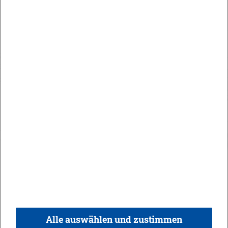
Maute Areal
Orts­recht
In­halt
Im­pres­sum
Da­ten­schutz
Kon­takt & Öff­nungs­zei­ten
Bar­rie­re­frei­heit
Alle auswählen und zustimmen
© 2026 Ge­mein­de Bi­sin­gen,