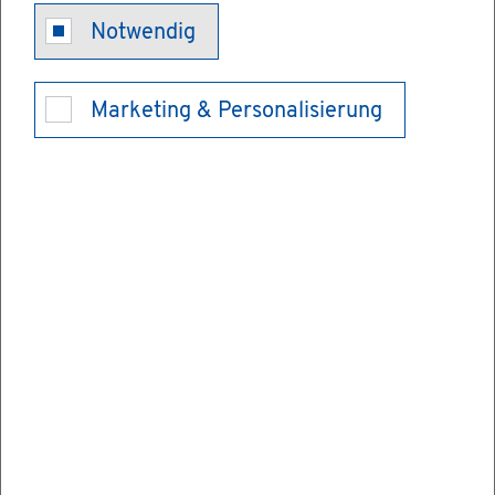
Ju­gend­frei­
Notwendig
wil­li­gen­diens­
Marketing & Personalisierung
te - Frei­wil­li­
ges So­zia­les
Jahr und Frei­
wil­li­ges Öko­
lo­gi­sches Jahr