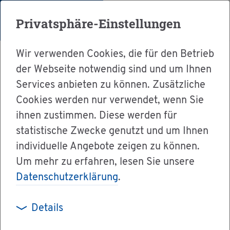
Menü
Privatsphäre-Einstellungen
Wir verwenden Cookies, die für den Betrieb
der Webseite notwendig sind und um Ihnen
Services anbieten zu können. Zusätzliche
Cookies werden nur verwendet, wenn Sie
Ser­vice
ihnen zustimmen. Diese werden für
Ver­wal­tung & Bür­ger­ser­vice
statistische Zwecke genutzt und um Ihnen
individuelle Angebote zeigen zu können.
Le­bens­la­gen A-Z
Grund­schu­le
Um mehr zu erfahren, lesen Sie unsere
Datenschutzerklärung
.
Grund­schu­le
Details