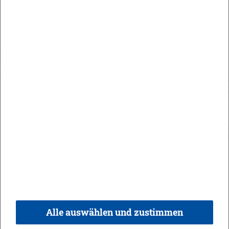
Maute Areal
Orts­recht
In­halt
Im­pres­sum
Da­ten­schutz
Kon­takt & Öff­nungs­zei­ten
Bar­rie­re­frei­heit
Alle auswählen und zustimmen
© 2026 Ge­mein­de Bi­sin­gen,
Rea­li­sie­rung:
weber.​digital