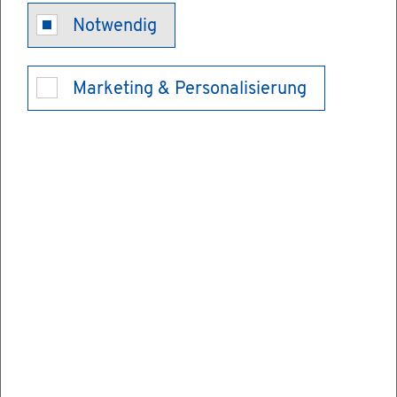
Ge­büh­ren und
Notwendig
Bei­trä­ge
Marketing & Personalisierung
Ge­mein­den kön­nen neben be­stimm­ten
Steu­ern (Ge­wer­be­steu­er, Grund­steu­er,
kom­mu­na­le Steu­ern wie zum Bei­spiel Hun­
de­steu­er und Ver­gnü­gungs­steu­er) wei­te­re
Ab­ga­ben er­he­ben. Rechts­grund­la­ge ist vor
allem das Kom­mu­nal­ab­ga­ben­ge­setz (KAG).
Die­ses gilt auch für die Land­krei­se. In der
je­wei­li­gen ört­li­chen Sat­zung sind ent­spre­
chend der Si­tua­ti­on vor Ort nä­he­re Re­ge­