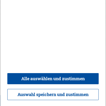
In­halt
Im­pres­sum
Da­ten­schutz
Kon­takt & Öff­nungs­zei­ten
Bar­rie­re­frei­heit
Alle auswählen und zustimmen
© 2026 Ge­mein­de Bi­sin­gen,
Rea­li­sie­rung:
weber.​digital
Auswahl speichern und zustimmen